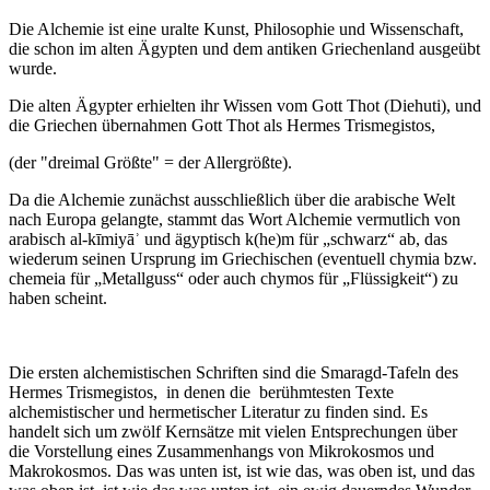
Die Alchemie ist eine uralte Kunst, Philosophie und Wissenschaft,
die schon im alten Ägypten und dem antiken Griechenland ausgeübt
wurde.
Die alten Ägypter erhielten ihr Wissen vom Gott Thot (Diehuti), und
die Griechen übernahmen Gott Thot als Hermes Trismegistos,
(der "dreimal Größte" = der Allergrößte).
Da die Alchemie zunächst ausschließlich über die arabische Welt
nach Europa gelangte, stammt das Wort Alchemie vermutlich von
arabisch ‏al-kīmiyāʾ und ägyptisch k(he)m für „schwarz“ ab, das
wiederum seinen Ursprung im Griechischen (eventuell chymia bzw.
chemeia für „Metallguss“ oder auch chymos für „Flüssigkeit“) zu
haben scheint.
Die ersten alchemistischen Schriften sind die Smaragd-Tafeln des
Hermes Trismegistos, in denen die berühmtesten Texte
alchemistischer und hermetischer Literatur zu finden sind. Es
handelt sich um zwölf Kernsätze mit vielen Entsprechungen über
die Vorstellung eines Zusammenhangs von Mikrokosmos und
Makrokosmos. Das was unten ist, ist wie das, was oben ist, und das