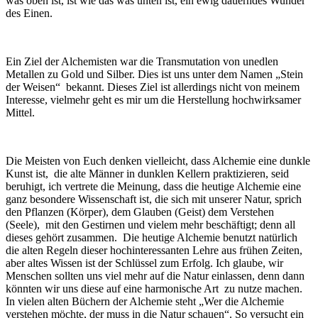
was oben ist, ist wie das was unten ist, ein ewig dauerndes Wunder
des Einen.
Ein Ziel der Alchemisten war die Transmutation von unedlen
Metallen zu Gold und Silber. Dies ist uns unter dem Namen „Stein
der Weisen“ bekannt. Dieses Ziel ist allerdings nicht von meinem
Interesse, vielmehr geht es mir um die Herstellung hochwirksamer
Mittel.
Die Meisten von Euch denken vielleicht, dass Alchemie eine dunkle
Kunst ist, die alte Männer in dunklen Kellern praktizieren, seid
beruhigt, ich vertrete die Meinung, dass die heutige Alchemie eine
ganz besondere Wissenschaft ist, die sich mit unserer Natur, sprich
den Pflanzen (Körper), dem Glauben (Geist) dem Verstehen
(Seele), mit den Gestirnen und vielem mehr beschäftigt; denn all
dieses gehört zusammen. Die heutige Alchemie benutzt natürlich
die alten Regeln dieser hochinteressanten Lehre aus frühen Zeiten,
aber altes Wissen ist der Schlüssel zum Erfolg. Ich glaube, wir
Menschen sollten uns viel mehr auf die Natur einlassen, denn dann
könnten wir uns diese auf eine harmonische Art zu nutze machen.
In vielen alten Büchern der Alchemie steht „Wer die Alchemie
verstehen möchte, der muss in die Natur schauen“. So versucht ein