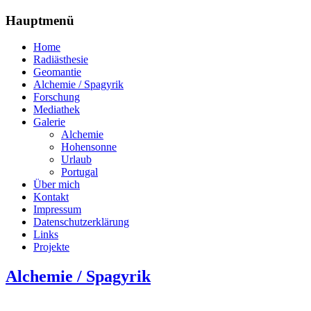
Hauptmenü
Home
Radiästhesie
Geomantie
Alchemie / Spagyrik
Forschung
Mediathek
Galerie
Alchemie
Hohensonne
Urlaub
Portugal
Über mich
Kontakt
Impressum
Datenschutzerklärung
Links
Projekte
Alchemie / Spagyrik